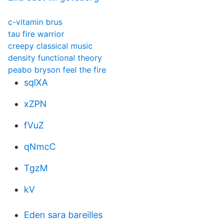
c-vitamin brus
tau fire warrior
creepy classical music
density functional theory
peabo bryson feel the fire
sqlXA
xZPN
fVuZ
qNmcC
TgzM
kV
Eden sara bareilles