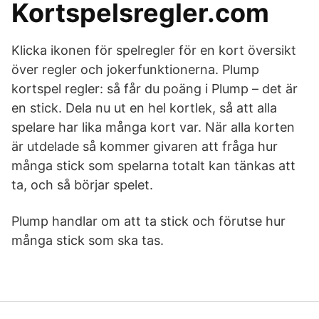
Kortspelsregler.com
Klicka ikonen för spelregler för en kort översikt
över regler och jokerfunktionerna. Plump
kortspel regler: så får du poäng i Plump – det är
en stick. Dela nu ut en hel kortlek, så att alla
spelare har lika många kort var. När alla korten
är utdelade så kommer givaren att fråga hur
många stick som spelarna totalt kan tänkas att
ta, och så börjar spelet.
Plump handlar om att ta stick och förutse hur
många stick som ska tas.