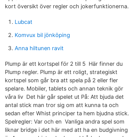
kort översikt över regler och jokerfunktionerna.
Lubcat
Komvux bil jönköping
Anna hiltunen ravit
Plump är ett kortspel för 2 till 5 Här finner du
Plump regler. Plump är ett roligt, strategiskt
kortspel som går bra att spela på 2 eller fler
spelare. Mobiler, tablets och annan teknik gör
våra liv Det här går spelet ut På: Att bjuda det
antal stick man tror sig om att kunna ta och
sedan efter Whist principer ta hem bjudna stick.
Spelregler: Var och en Vanliga andra spel som
liknar bridge i det här med att ha en budgivning